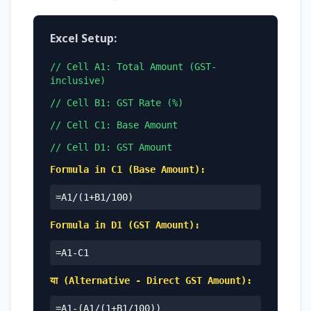
Excel Setup:
// Cell A1: Total Amount (GST-
inclusive)
// Cell B1: GST Rate (%)
// Cell C1: Base Amount
// Cell D1: GST Amount
Formula in C1 (Base Amount):
=A1/(1+B1/100)
Formula in D1 (GST Amount):
=A1-C1
या (Alternative - Direct GST Amount):
=A1-(A1/(1+B1/100))