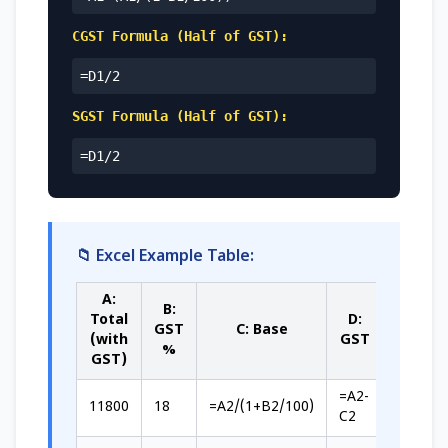
CGST Formula (Half of GST):
=D1/2
SGST Formula (Half of GST):
=D1/2
📁 Excel Example Table:
A:
B:
Total
D:
E:
GST
C: Base
(with
GST
CGST
%
GST)
=A2-
11800
18
=A2/(1+B2/100)
=D2/2
C2