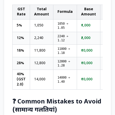
GST
Total
Base
GS
Formula
Rate
Amount
Amount
Amou
1050 ÷
5%
₹1,050
₹1,000
₹50
1.05
2240 ÷
12%
₹2,240
₹2,000
₹240
1.12
11800 ÷
18%
₹11,800
₹10,000
₹1,800
1.18
12800 ÷
28%
₹12,800
₹10,000
₹2,800
1.28
40%
14000 ÷
(GST
₹14,000
₹10,000
₹4,000
1.40
2.0)
❓ Common Mistakes to Avoid
(सामान्य गलतियां)