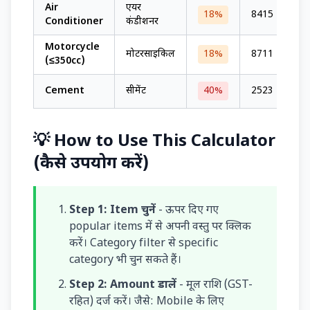
Air
एयर
Wa
18%
8415
Conditioner
कंडीशनर
No
Motorcycle
Wa
मोटरसाइकिल
18%
8711
(≤350cc)
No
Wa
Cement
सीमेंट
40%
2523
No
💡 How to Use This Calculator
(कैसे उपयोग करें)
Step 1: Item चुनें
- ऊपर दिए गए
popular items में से अपनी वस्तु पर क्लिक
करें। Category filter से specific
category भी चुन सकते हैं।
Step 2: Amount डालें
- मूल राशि (GST-
रहित) दर्ज करें। जैसे: Mobile के लिए