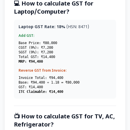
💻 How to calculate GST for
Laptop/Computer?
Laptop GST Rate: 18%
(HSN: 8471)
Add GST:
Base Price: ₹80,000
CGST (9%): ₹7,200
SGST (9%): ₹7,200
Total GST: ₹14,400
MRP: ₹94,400
Reverse GST from Invoice:
Invoice Total: ₹94,400
Base: ₹94,400 ÷ 1.18 = ₹80,000
GST: ₹14,400
ITC Claimable: ₹14,400
📺 How to calculate GST for TV, AC,
Refrigerator?