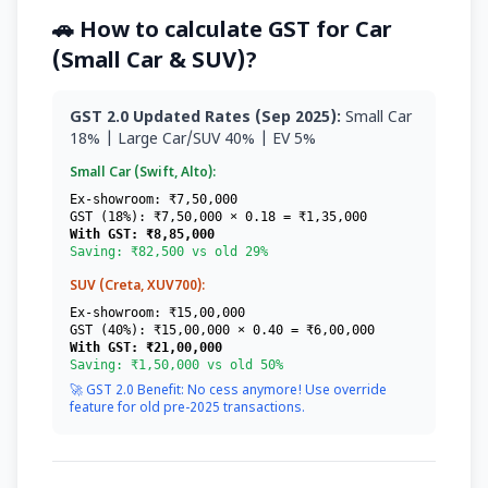
🚗 How to calculate GST for Car
(Small Car & SUV)?
GST 2.0 Updated Rates (Sep 2025):
Small Car
18% | Large Car/SUV 40% | EV 5%
Small Car (Swift, Alto):
Ex-showroom: ₹7,50,000
GST (18%): ₹7,50,000 × 0.18 = ₹1,35,000
With GST: ₹8,85,000
Saving: ₹82,500 vs old 29%
SUV (Creta, XUV700):
Ex-showroom: ₹15,00,000
GST (40%): ₹15,00,000 × 0.40 = ₹6,00,000
With GST: ₹21,00,000
Saving: ₹1,50,000 vs old 50%
🚀 GST 2.0 Benefit: No cess anymore! Use override
feature for old pre-2025 transactions.