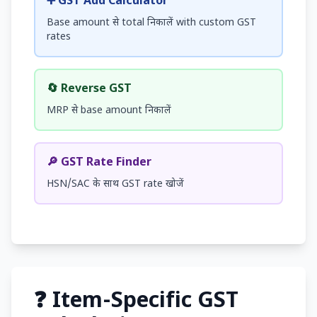
➕ GST Add Calculator
Base amount से total निकालें with custom GST
rates
🔄 Reverse GST
MRP से base amount निकालें
🔎 GST Rate Finder
HSN/SAC के साथ GST rate खोजें
❓ Item-Specific GST