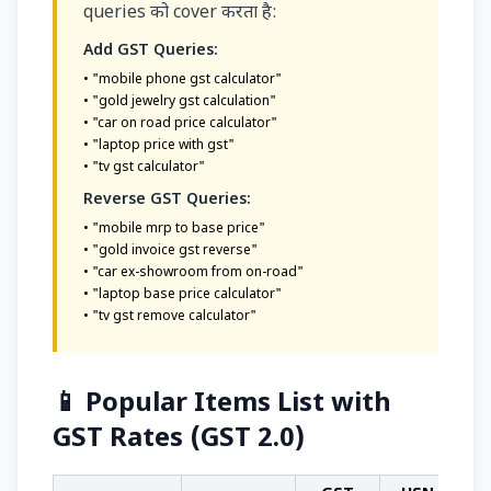
queries को cover करता है:
Add GST Queries:
• "mobile phone gst calculator"
• "gold jewelry gst calculation"
• "car on road price calculator"
• "laptop price with gst"
• "tv gst calculator"
Reverse GST Queries:
• "mobile mrp to base price"
• "gold invoice gst reverse"
• "car ex-showroom from on-road"
• "laptop base price calculator"
• "tv gst remove calculator"
📱 Popular Items List with
GST Rates (GST 2.0)