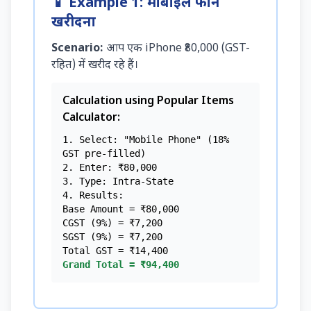
📱 Example 1: मोबाइल फोन
खरीदना
Scenario:
आप एक iPhone ₹80,000 (GST-
रहित) में खरीद रहे हैं।
Calculation using Popular Items
Calculator:
1. Select: "Mobile Phone" (18%
GST pre-filled)
2. Enter: ₹80,000
3. Type: Intra-State
4. Results:
Base Amount = ₹80,000
CGST (9%) = ₹7,200
SGST (9%) = ₹7,200
Total GST = ₹14,400
Grand Total = ₹94,400