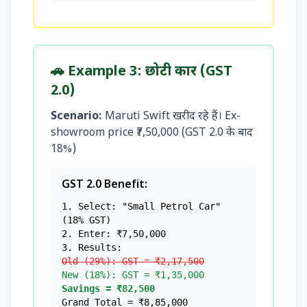
🚗 Example 3: छोटी कार (GST
2.0)
Scenario:
Maruti Swift खरीद रहे हैं। Ex-
showroom price ₹7,50,000 (GST 2.0 के बाद
18%)
GST 2.0 Benefit:
1. Select: "Small Petrol Car"
(18% GST)
2. Enter: ₹7,50,000
3. Results:
Old (29%): GST = ₹2,17,500
New (18%): GST = ₹1,35,000
Savings = ₹82,500
Grand Total = ₹8,85,000