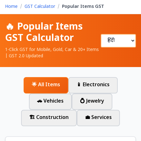
Home
/
GST Calculator
/
Popular Items GST
🔥 Popular Items
GST Calculator
1-Click GST for Mobile, Gold, Car & 20+ Items
| GST 2.0 Updated
🌟 All Items
📱 Electronics
🚗 Vehicles
💍 Jewelry
🏗️ Construction
💼 Services