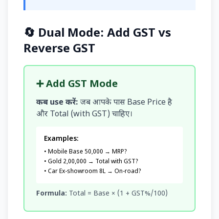
🔄 Dual Mode: Add GST vs
Reverse GST
➕ Add GST Mode
कब use करें:
जब आपके पास Base Price है
और Total (with GST) चाहिए।
Examples:
• Mobile Base ₹50,000 → MRP?
• Gold ₹2,00,000 → Total with GST?
• Car Ex-showroom ₹8L → On-road?
Formula:
Total = Base × (1 + GST%/100)