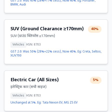
GST 2.0: Was 45% (28%+17% cess), Now 40%. Eg: Fortuner,
BMW, Audi
SUV (Ground Clearance ≥170mm)
40%
SUV (ग्राउंड क्लियरेंस ≥170mm)
Vehicles
HSN: 8703
GST 2.0: Was 50% (28%+22% cess), Now 40%. Eg: Creta, Seltos,
XUV700
Electric Car (All Sizes)
5%
इलेक्ट्रिक कार (सभी साइज)
Vehicles
HSN: 8703
Unchanged at 5%. Eg: Tata Nexon EV, MG ZS EV