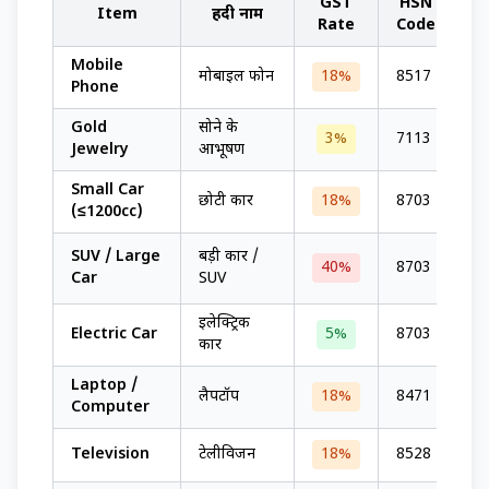
GST
HSN
Item
हिंदी नाम
Rate
Code
(G
Mobile
मोबाइल फोन
18%
8517
Un
Phone
Gold
सोने के
3%
7113
Un
Jewelry
आभूषण
Small Car
Wa
छोटी कार
18%
8703
(≤1200cc)
No
Wa
SUV / Large
बड़ी कार /
40%
8703
50
Car
SUV
4
इलेक्ट्रिक
Electric Car
5%
8703
Un
कार
Laptop /
लैपटॉप
18%
8471
Un
Computer
Wa
Television
टेलीविजन
18%
8528
No