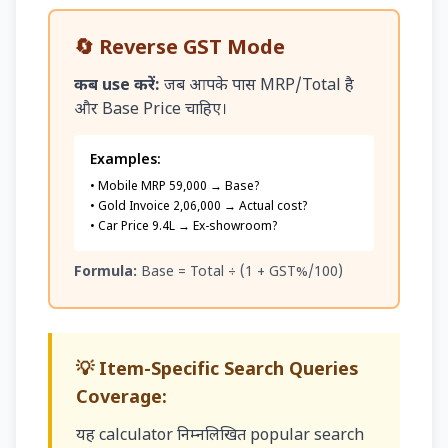
🔄 Reverse GST Mode
कब use करें:
जब आपके पास MRP/Total है
और Base Price चाहिए।
Examples:
• Mobile MRP ₹59,000 → Base?
• Gold Invoice ₹2,06,000 → Actual cost?
• Car Price ₹9.4L → Ex-showroom?
Formula:
Base = Total ÷ (1 + GST%/100)
💡 Item-Specific Search Queries
Coverage:
यह calculator निम्नलिखित popular search