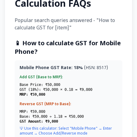
Calculation FAQs
Popular search queries answered - "How to
calculate GST for [item]"
📱 How to calculate GST for Mobile
Phone?
Mobile Phone GST Rate: 18%
(HSN: 8517)
Add GST (Base to MRP):
Base Price: ₹50,000
GST (18%): ₹50,000 × 0.18 = ₹9,000
MRP: ₹59,000
Reverse GST (MRP to Base):
MRP: ₹59,000
Base: ₹59,000 ÷ 1.18 = ₹50,000
GST Amount: ₹9,000
💡 Use this calculator: Select "Mobile Phone" → Enter
amount → Choose Add/Reverse mode