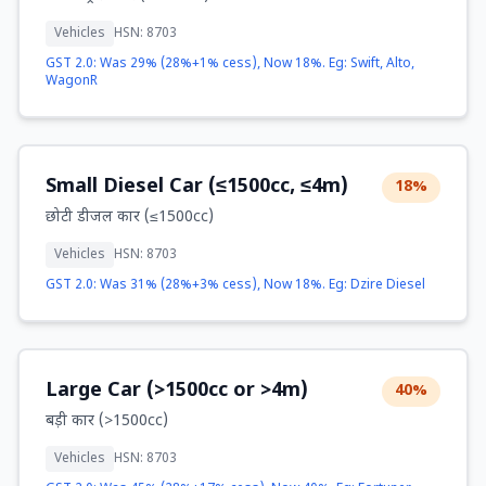
Vehicles
HSN: 8703
GST 2.0: Was 29% (28%+1% cess), Now 18%. Eg: Swift, Alto,
WagonR
Small Diesel Car (≤1500cc, ≤4m)
18%
छोटी डीजल कार (≤1500cc)
Vehicles
HSN: 8703
GST 2.0: Was 31% (28%+3% cess), Now 18%. Eg: Dzire Diesel
Large Car (>1500cc or >4m)
40%
बड़ी कार (>1500cc)
Vehicles
HSN: 8703