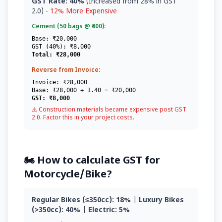
GST Rate: 40%
(Increased from 28% in GST
2.0) -
12% More Expensive
Cement (50 bags @ ₹400):
Base: ₹20,000
GST (40%): ₹8,000
Total: ₹28,000
Reverse from Invoice:
Invoice: ₹28,000
Base: ₹28,000 ÷ 1.40 = ₹20,000
GST: ₹8,000
⚠️ Construction materials became expensive post GST
2.0. Factor this in your project costs.
🏍️ How to calculate GST for
Motorcycle/Bike?
Regular Bikes (≤350cc): 18%
|
Luxury Bikes
(>350cc): 40%
|
Electric: 5%