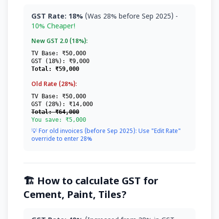
GST Rate: 18%
(Was 28% before Sep 2025) -
10% Cheaper!
New GST 2.0 (18%):
TV Base: ₹50,000
GST (18%): ₹9,000
Total: ₹59,000
Old Rate (28%):
TV Base: ₹50,000
GST (28%): ₹14,000
Total: ₹64,000
You save: ₹5,000
💡 For old invoices (before Sep 2025): Use "Edit Rate"
override to enter 28%
🏗️ How to calculate GST for
Cement, Paint, Tiles?